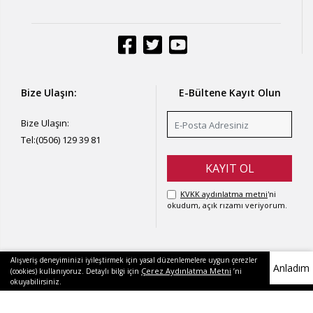
Bize Ulaşın:
E-Bültene Kayıt Olun
Bize Ulaşın:
Tel:
(0506) 129 39 81
KVKK aydınlatma metni
'ni
okudum, açık rızamı veriyorum.
Alışveriş deneyiminizi iyileştirmek için yasal düzenlemelere uygun çerezler
Anladım
Çerez Aydınlatma Metni
(cookies) kullanıyoruz. Detaylı bilgi için
’ni
okuyabilirsiniz.