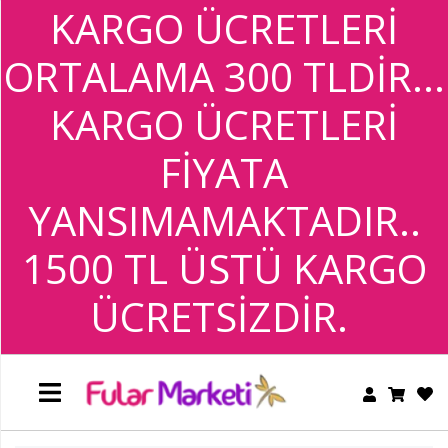
KARGO ÜCRETLERİ
BANDANA
ORTALAMA 300 TLDİR...
+
TESETTÜR
GİYİM
BANDANA
KARGO ÜCRETLERİ
+
FİYATA
TESETTÜR
GİYİM
YANSIMAMAKTADIR..
1500 TL ÜSTÜ KARGO
ÜCRETSİZDİR.