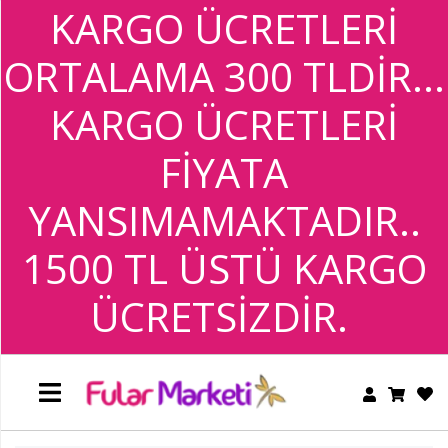
KARGO ÜCRETLERİ
BANDANA
ORTALAMA 300 TLDİR...
+
TESETTÜR
GİYİM
BANDANA
KARGO ÜCRETLERİ
+
FİYATA
TESETTÜR
GİYİM
YANSIMAMAKTADIR..
1500 TL ÜSTÜ KARGO
ÜCRETSİZDİR.