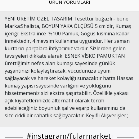
ÜRÜN YORUMLARI
YENİ ÜRETİM ÖZEL TASARIM Tesettür boğazlı - bone
Marka:Shalista, BOYUN YAKA ÖLÇÜSÜ 5 cm'dir, Kumaş
içeriği: Ekstra ince %100 Pamuk, Göğüs kısmına kadar
inmektedir, 4 mevsim kullanıma uygundur. Her zaman
kurtarıcı parçalara ihtiyacımız vardır. Sizlerden gelen
tavsiyeleri dikkate alarak, ESNEK VİSKO PAMUKTAN
ürettiğimiz nefes alan kumaşı sayesinde günlük
yaşantınızı kolaylaştıracak, vücudunuza uyum
sağlayacak ve hareket kolaylığı sunacaktır hatta Hassas
kumaş yapısı sayesinde varlığını ve yokluğunu
hissetmemeniz sizi ekstra şaşırtabilir, Özellikle yakası
açık kıyafetlerinizde alternatif olarak tercih
edebileceğiniz boyunluk şal ve eşarp kullanımınız da
size ciddi bir rahatlık sağlayacaktır. Keyifli Alışverişler.;
#instagram/fularmarketi