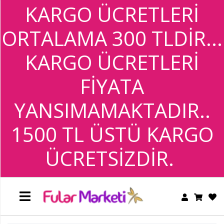
KARGO ÜCRETLERİ
BANDANA
ORTALAMA 300 TLDİR...
+
TESETTÜR
GİYİM
BANDANA
KARGO ÜCRETLERİ
+
FİYATA
TESETTÜR
GİYİM
YANSIMAMAKTADIR..
1500 TL ÜSTÜ KARGO
ÜCRETSİZDİR.