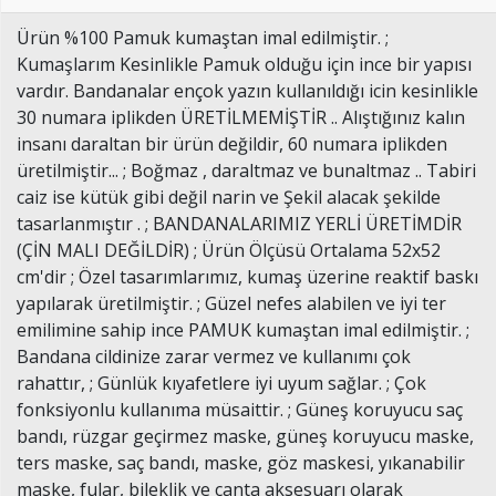
Ürün %100 Pamuk kumaştan imal edilmiştir. ;
Kumaşlarım Kesinlikle Pamuk olduğu için ince bir yapısı
vardır. Bandanalar ençok yazın kullanıldığı icin kesinlikle
30 numara iplikden ÜRETİLMEMİŞTİR .. Alıştığınız kalın
insanı daraltan bir ürün değildir, 60 numara iplikden
üretilmiştir... ; Boğmaz , daraltmaz ve bunaltmaz .. Tabiri
caiz ise kütük gibi değil narin ve Şekil alacak şekilde
tasarlanmıştır . ; BANDANALARIMIZ YERLİ ÜRETİMDİR
(ÇİN MALI DEĞİLDİR) ; Ürün Ölçüsü Ortalama 52x52
cm'dir ; Özel tasarımlarımız, kumaş üzerine reaktif baskı
yapılarak üretilmiştir. ; Güzel nefes alabilen ve iyi ter
emilimine sahip ince PAMUK kumaştan imal edilmiştir. ;
Bandana cildinize zarar vermez ve kullanımı çok
rahattır, ; Günlük kıyafetlere iyi uyum sağlar. ; Çok
fonksiyonlu kullanıma müsaittir. ; Güneş koruyucu saç
bandı, rüzgar geçirmez maske, güneş koruyucu maske,
ters maske, saç bandı, maske, göz maskesi, yıkanabilir
maske, fular, bileklik ve çanta aksesuarı olarak