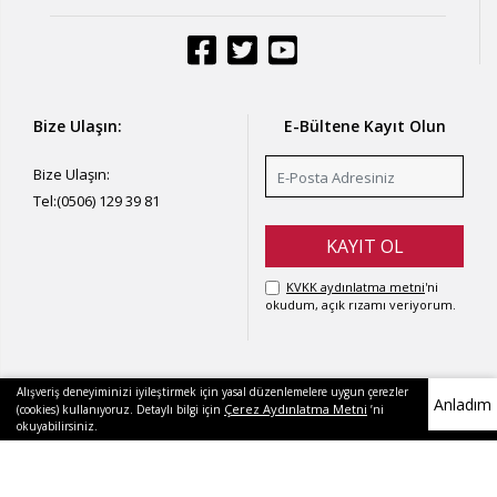
Bize Ulaşın:
E-Bültene Kayıt Olun
Bize Ulaşın:
Tel:
(0506) 129 39 81
KVKK aydınlatma metni
'ni
okudum, açık rızamı veriyorum.
Alışveriş deneyiminizi iyileştirmek için yasal düzenlemelere uygun çerezler
Anladım
Çerez Aydınlatma Metni
(cookies) kullanıyoruz. Detaylı bilgi için
’ni
okuyabilirsiniz.
Copyright © 2021 - Fular Marketi - Tüm Hakları Saklıdır.