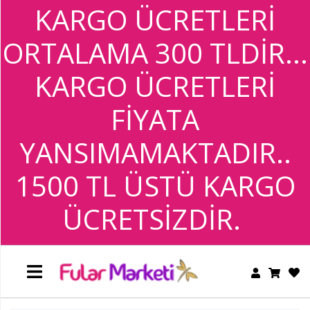
KARGO ÜCRETLERİ
BANDANA
ORTALAMA 300 TLDİR...
+
TESETTÜR
GİYİM
BANDANA
KARGO ÜCRETLERİ
+
FİYATA
TESETTÜR
GİYİM
YANSIMAMAKTADIR..
1500 TL ÜSTÜ KARGO
ÜCRETSİZDİR.